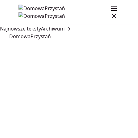
Najnowsze teksty
Archiwum →
DomowaPrzystań