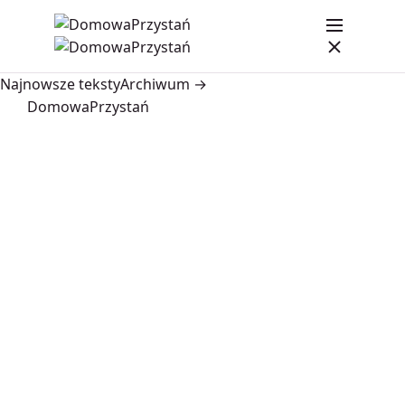
Najnowsze teksty
Archiwum →
DomowaPrzystań