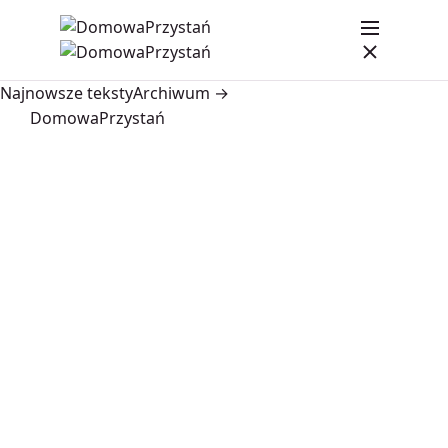
Najnowsze teksty
Archiwum →
DomowaPrzystań