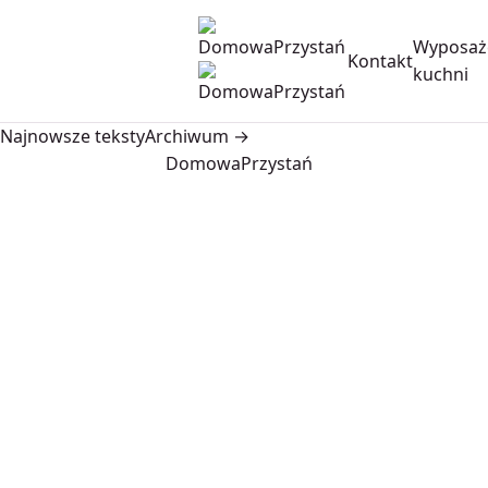
Wyposaż
Kontakt
kuchni
Najnowsze teksty
Archiwum →
DomowaPrzystań