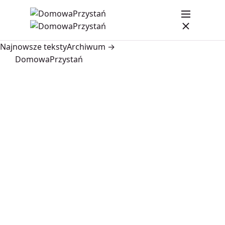
Najnowsze teksty
Archiwum →
DomowaPrzystań