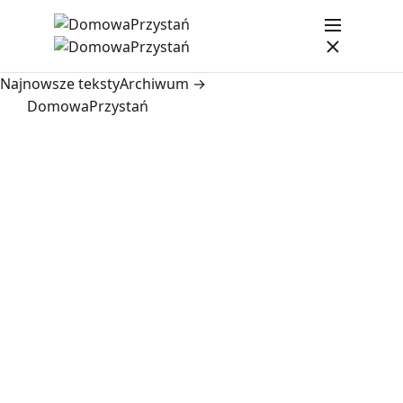
Najnowsze teksty
Archiwum →
DomowaPrzystań