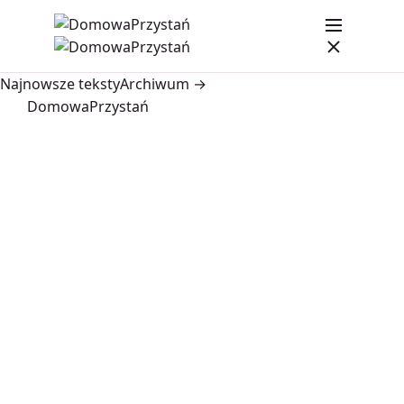
Najnowsze teksty
Archiwum →
DomowaPrzystań