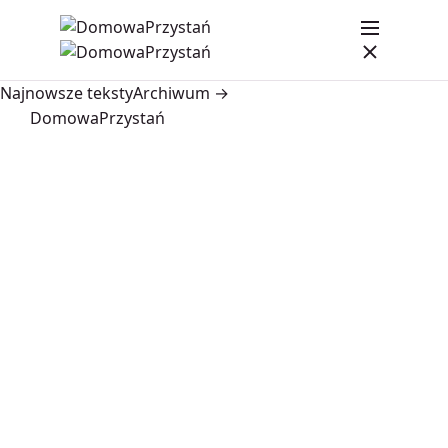
Najnowsze teksty
Archiwum →
DomowaPrzystań