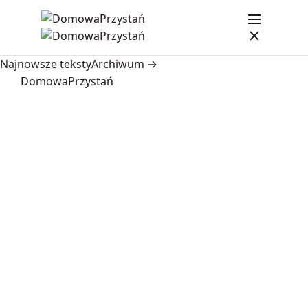
Najnowsze teksty
Archiwum →
DomowaPrzystań