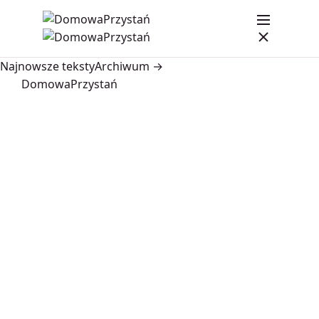
Najnowsze teksty
Archiwum →
DomowaPrzystań