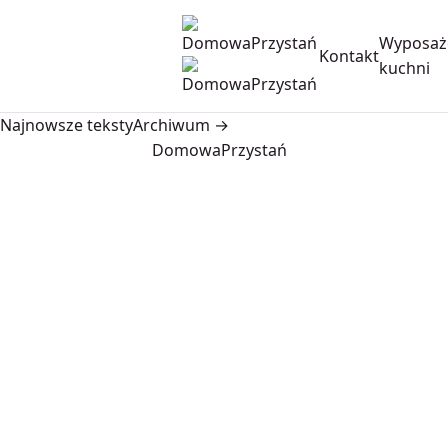
Wyposaż
Kontakt
kuchni
Najnowsze teksty
Archiwum →
DomowaPrzystań