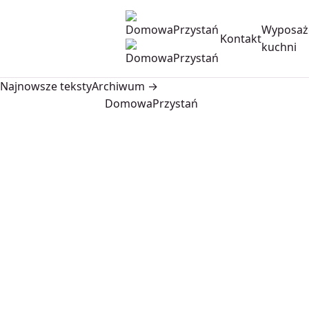
Wyposaż
Kontakt
kuchni
Najnowsze teksty
Archiwum →
DomowaPrzystań