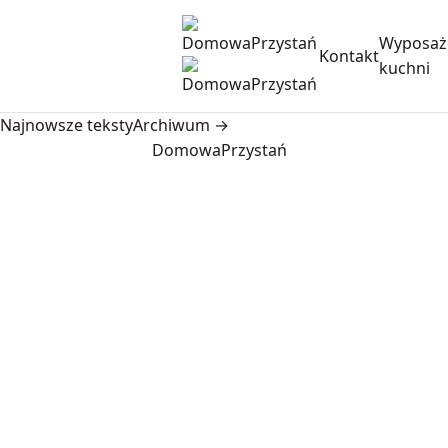
Wyposaż
Kontakt
kuchni
Najnowsze teksty
Archiwum →
DomowaPrzystań