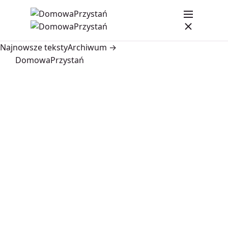
Najnowsze teksty
Archiwum →
DomowaPrzystań