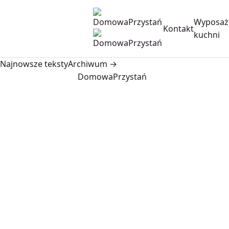
Wyposaż
Kontakt
kuchni
Najnowsze teksty
Archiwum →
DomowaPrzystań