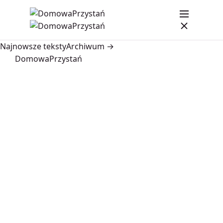
Najnowsze teksty
Archiwum →
DomowaPrzystań