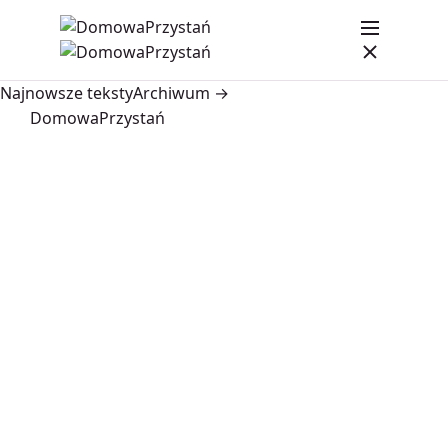
Najnowsze teksty
Archiwum →
DomowaPrzystań