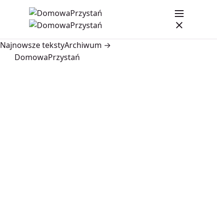
Najnowsze teksty
Archiwum →
DomowaPrzystań