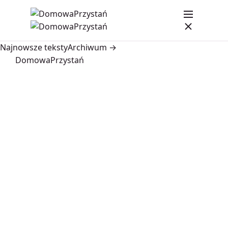
Najnowsze teksty
Archiwum →
DomowaPrzystań