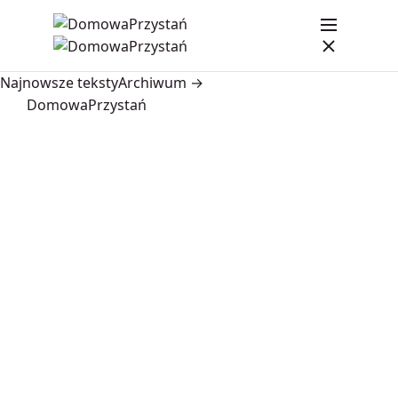
Najnowsze teksty
Archiwum →
DomowaPrzystań