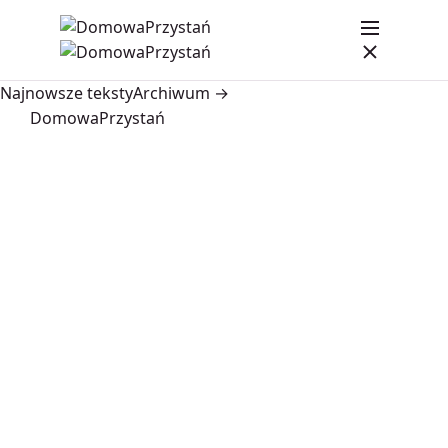
Najnowsze teksty
Archiwum →
DomowaPrzystań