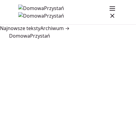
Najnowsze teksty
Archiwum →
DomowaPrzystań