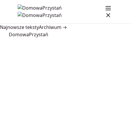
Najnowsze teksty
Archiwum →
DomowaPrzystań