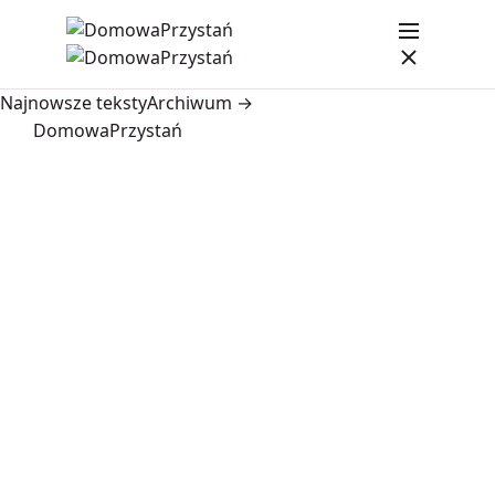
Najnowsze teksty
Archiwum →
DomowaPrzystań